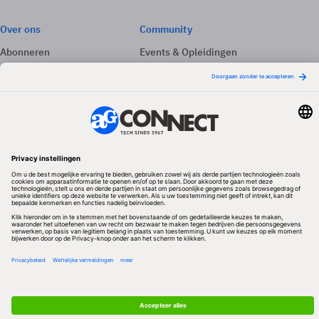
Over ons
Community
Abonneren
Events & Opleidingen
Adverteren
Nieuwsbrieven
Contact
Vacatures
Colofon
Whitepapers
Onze app
Privacyinstellingen
Volg ons
Redactionele partner
Algemene Voorwaarden & Copyrights
Privacy & Cookies