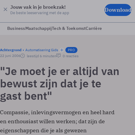
Jouw vak in je broekzak!
Download
De beste leeservaring met de app
Business
Maatschappij
Tech & Toekomst
Carrière
Achtergrond
Automatisering Gids
PRO
22 juni 2006
leestijd 6 minuten
0 reacties
"Je moet je er altijd van
bewust zijn dat je te
gast bent"
Compassie, inlevingsvermogen en heel hard
en enthousiast willen werken; dat zijn de
eigenschappen die je als gewezen