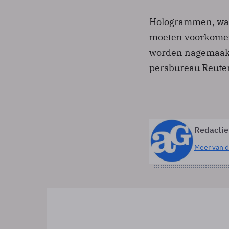
Hologrammen, wat
moeten voorkomen
worden nagemaakt 
persbureau Reuter
Redactie
Meer van d