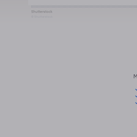
Shutterstock
© Shutterstock
M