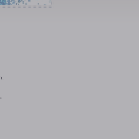
n:
rs