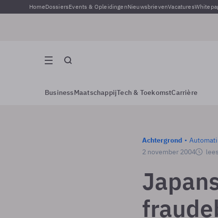
Home
Dossiers
Events & Opleidingen
Nieuwsbrieven
Vacatures
Whitepa
Business
Maatschappij
Tech & Toekomst
Carrière
Achtergrond
Automati
2 november 2004
lees
Japans
fraude