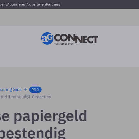
pers
Abonneren
Adverteren
Partners
sering Gids
PRO
tijd 1 minuut
0 reacties
e papiergeld
bestendig