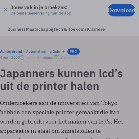
Jouw vak in je broekzak!
Download
De beste leeservaring met de app
Business
Maatschappij
Tech & Toekomst
Carrière
Achtergrond
Automatisering Gids
PRO
4 april 2008
leestijd 1 minuut
0 reacties
Japanners kunnen lcd’s
uit de printer halen
Onderzoekers aan de universiteit van Tokyo
hebben een speciale printer gemaakt die kan
worden gebruikt voor het maken van lcd’s. Het
apparaat is in staat om kunststoffen te