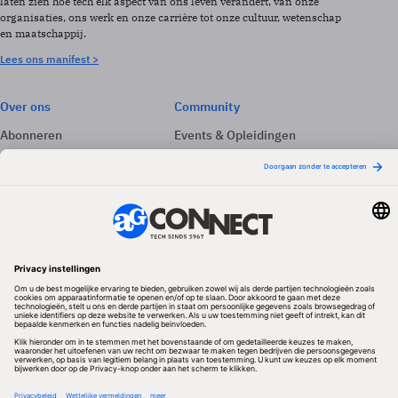
laten zien hoe tech elk aspect van ons leven verandert, van onze
organisaties, ons werk en onze carrière tot onze cultuur, wetenschap
en maatschappij.
Lees ons manifest >
Over ons
Community
Abonneren
Events & Opleidingen
Adverteren
Nieuwsbrieven
Contact
Vacatures
Colofon
Whitepapers
Onze app
Privacyinstellingen
Volg ons
Redactionele partner