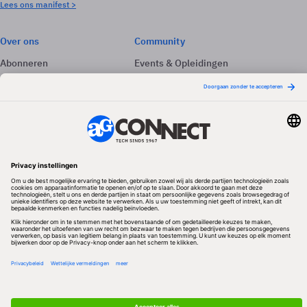
Lees ons manifest >
Over ons
Community
Abonneren
Events & Opleidingen
Adverteren
Nieuwsbrieven
Contact
Vacatures
Colofon
Whitepapers
Onze app
Privacyinstellingen
Volg ons
Redactionele partner
Algemene Voorwaarden & Copyrights