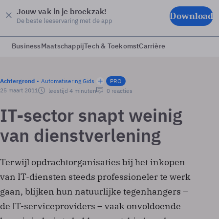
Jouw vak in je broekzak!
Download
De beste leeservaring met de app
Business
Maatschappij
Tech & Toekomst
Carrière
Achtergrond
Automatisering Gids
PRO
25 maart 2011
leestijd 4 minuten
0 reacties
IT-sector snapt weinig
van dienstverlening
Terwijl opdrachtorganisaties bij het inkopen
van IT-diensten steeds professioneler te werk
gaan, blijken hun natuurlijke tegenhangers –
de IT-serviceproviders – vaak onvoldoende