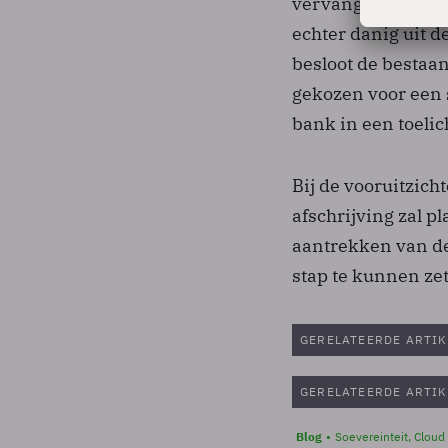
vervangen door ge
echter danig uit d
besloot de bestaa
gekozen voor een s
bank in een toelic
Bij de vooruitzich
afschrijving zal p
aantrekken van de
stap te kunnen ze
GERELATEERDE ARTIK
GERELATEERDE ARTIK
Blog
Soevereinteit, Cloud