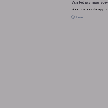
Van legacy naar soev
Waarom je oude applicat
1 min