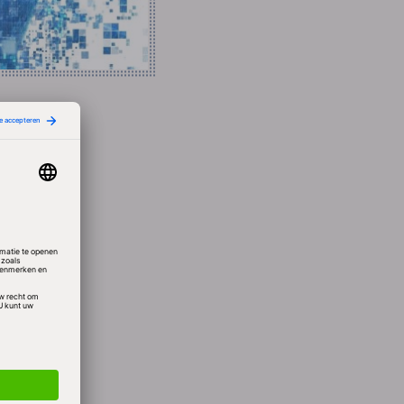
iljoen
ies
inst
es