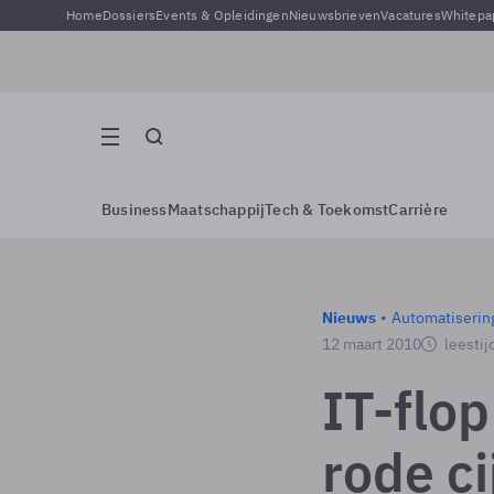
Home
Dossiers
Events & Opleidingen
Nieuwsbrieven
Vacatures
Whitepa
Business
Maatschappij
Tech & Toekomst
Carrière
Nieuws
Automatiserin
12 maart 2010
leestij
IT-flo
rode ci