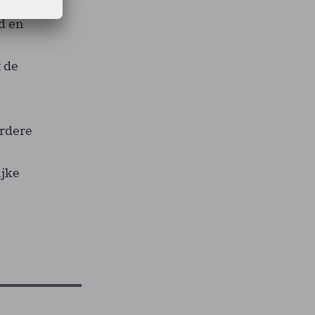
iepen
ld en
t de
erdere
ijke