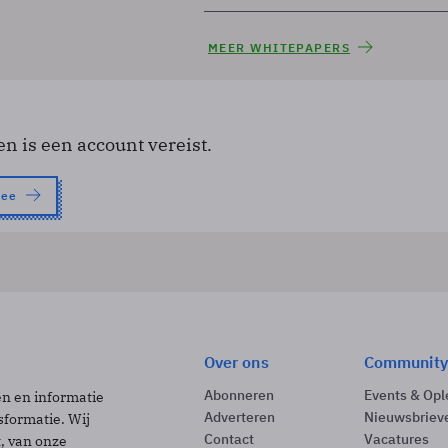
MEER WHITEPAPERS
en is een account vereist.
nee
Over ons
Community
Abonneren
Events & Opl
ën en informatie
Adverteren
Nieuwsbriev
sformatie. Wij
Contact
Vacatures
t, van onze