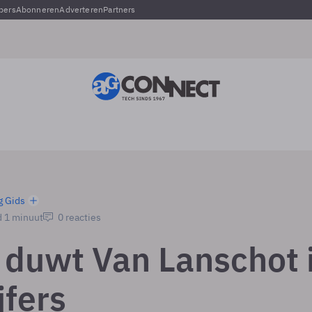
pers
Abonneren
Adverteren
Partners
g Gids
d 1 minuut
0 reacties
p duwt Van Lanschot 
jfers