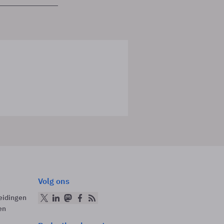
Volg ons
eidingen
en