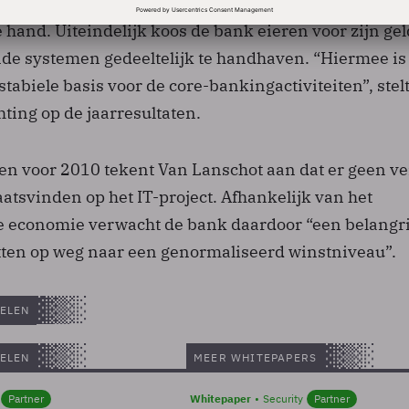
distribueerde systemen. De kosten van het project l
e hand. Uiteindelijk koos de bank eieren voor zijn ge
nde systemen gedeeltelijk te handhaven. “Hiermee is
tabiele basis voor de core-bankingactiviteiten”, stel
hting op de jaarresultaten.
ten voor 2010 tekent Van Lanschot aan dat er geen v
laatsvinden op het IT-project. Afhankelijk van het
 economie verwacht de bank daardoor “een belangr
tten op weg naar een genormaliseerd winstniveau”.
ELEN
ELEN
MEER WHITEPAPERS
Partner
Whitepaper
Security
Partner