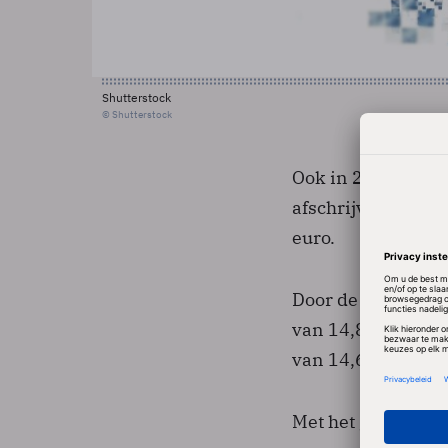
Shutterstock
© Shutterstock
Ook in 2008 was b
afschrijving op he
euro.
Door de versnelde
van 14,8 miljoen 
van 14,6 miljoen 
Met het geflopte I