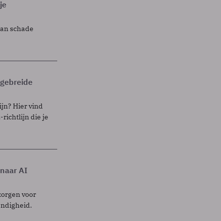
je
lan schade
itgebreide
ijn? Hier vind
richtlijn die je
 naar AI
zorgen voor
endigheid.