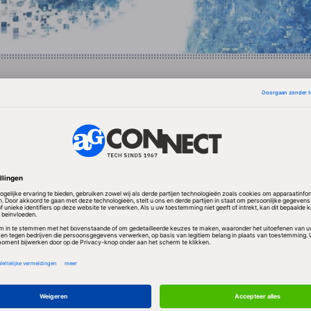
ij Van Lanschot Bankiers al sprake van versnelde
t automatiseringsproject, voor een bedrag van 20,5 m
 afschrijvingen leed Van Lanschot over 2009 een verl
euro. Zonder de IT-problemen zou de bank een jaarw
euro hebben gemaakt.
T-project wilde Van Lanschot zijn mainframeapplicati