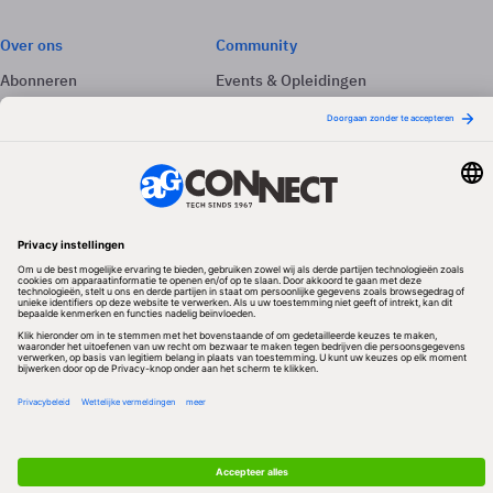
Over ons
Community
Abonneren
Events & Opleidingen
Adverteren
Nieuwsbrieven
Contact
Vacatures
Colofon
Whitepapers
Onze app
Privacyinstellingen
Volg ons
Redactionele partner
Algemene Voorwaarden & Copyrights
Privacy & Cookies