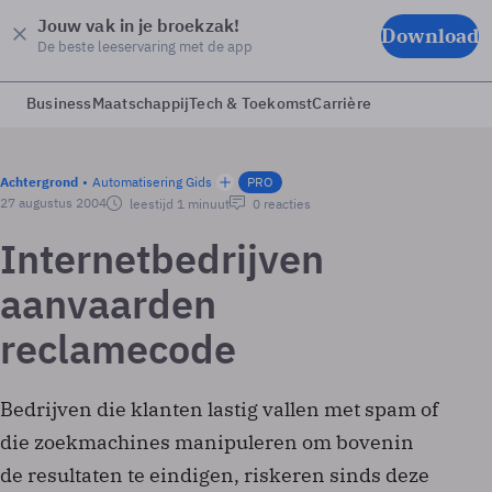
Jouw vak in je broekzak!
Download
De beste leeservaring met de app
Business
Maatschappij
Tech & Toekomst
Carrière
Achtergrond
Automatisering Gids
PRO
27 augustus 2004
leestijd 1 minuut
0 reacties
Internetbedrijven
aanvaarden
reclamecode
Bedrijven die klanten lastig vallen met spam of
die zoekmachines manipuleren om bovenin
de resultaten te eindigen, riskeren sinds deze