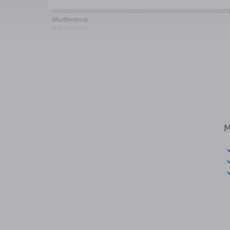
Shutterstock
© Shutterstock
M