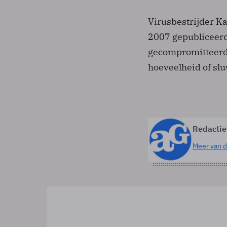
Virusbestrijder Ka
2007 gepubliceerd
gecompromitteerde
hoeveelheid of sl
Redactie
Meer van d