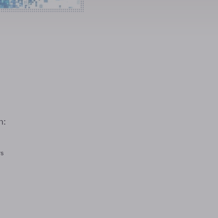
n:
rs