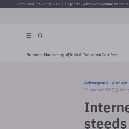
Home
Dossiers
Events & Opleidingen
Nieuwsbrieven
Vacatures
Whitepa
Business
Maatschappij
Tech & Toekomst
Carrière
Achtergrond
Automati
23 oktober 2007
leest
Intern
steeds