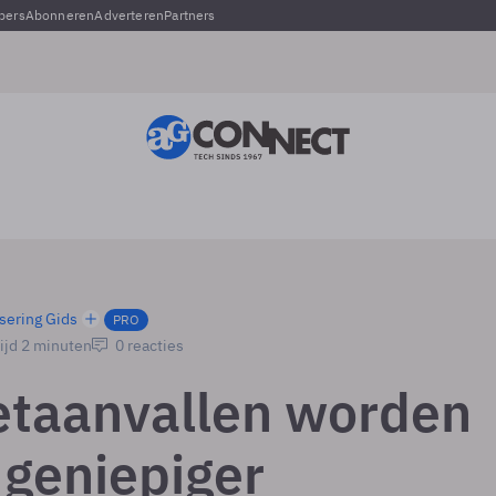
pers
Abonneren
Adverteren
Partners
sering Gids
PRO
ijd 2 minuten
0 reacties
etaanvallen worden
 geniepiger