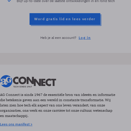
Blijf up-to-date over de laatste ontwikkelingen in en rond tech
Word gratis lid en lees verder
Heb je al een account?
Log in
AG Connect is sinds 1967 de essentiële bron van ideeën en informatie
die betekenis geven aan een wereld in constante transformatie. Wij
laten zien hoe tech elk aspect van ons leven verandert, van onze
organisaties, ons werk en onze carrière tot onze cultuur, wetenschap
en maatschappij.
Lees ons manifest >