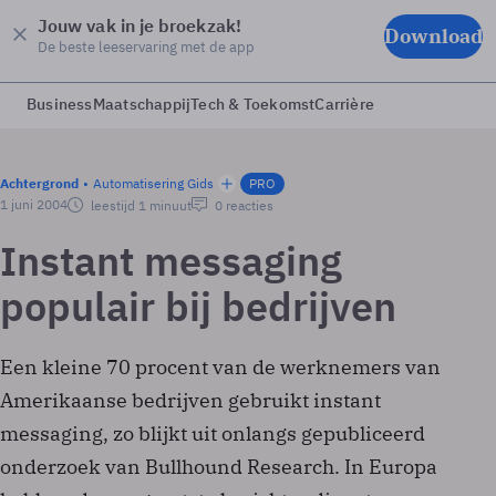
Jouw vak in je broekzak!
Download
De beste leeservaring met de app
Business
Maatschappij
Tech & Toekomst
Carrière
Achtergrond
Automatisering Gids
PRO
1 juni 2004
leestijd 1 minuut
0 reacties
Instant messaging
populair bij bedrijven
Een kleine 70 procent van de werknemers van
Amerikaanse bedrijven gebruikt instant
messaging, zo blijkt uit onlangs gepubliceerd
onderzoek van Bullhound Research. In Europa