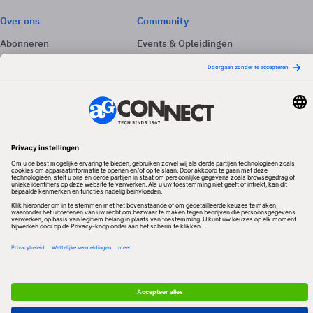
Over ons
Community
Abonneren
Events & Opleidingen
Adverteren
Nieuwsbrieven
Contact
Vacatures
Colofon
Whitepapers
Onze app
Privacyinstellingen
Volg ons
Redactionele partner
Algemene Voorwaarden & Copyrights
Privacy & Cookies