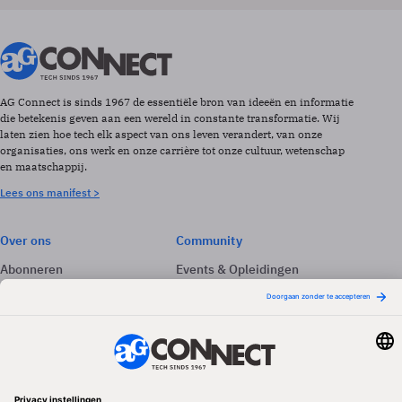
AG Connect is sinds 1967 de essentiële bron van ideeën en informatie
die betekenis geven aan een wereld in constante transformatie. Wij
laten zien hoe tech elk aspect van ons leven verandert, van onze
organisaties, ons werk en onze carrière tot onze cultuur, wetenschap
en maatschappij.
Lees ons manifest >
Over ons
Community
Abonneren
Events & Opleidingen
Adverteren
Nieuwsbrieven
Contact
Vacatures
Colofon
Whitepapers
Onze app
Privacyinstellingen