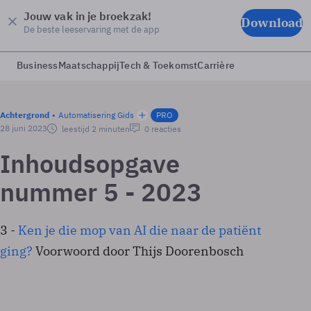
Jouw vak in je broekzak!
Download
De beste leeservaring met de app
Business
Maatschappij
Tech & Toekomst
Carrière
Achtergrond
Automatisering Gids
PRO
28 juni 2023
leestijd 2 minuten
0 reacties
Inhoudsopgave
nummer 5 - 2023
3 -
Ken je die mop van AI die naar de patiënt
ging?
Voorwoord door Thijs Doorenbosch