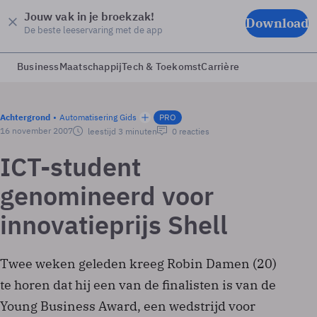
Jouw vak in je broekzak!
Download
De beste leeservaring met de app
Business
Maatschappij
Tech & Toekomst
Carrière
Achtergrond
Automatisering Gids
PRO
16 november 2007
leestijd 3 minuten
0 reacties
ICT-student
genomineerd voor
innovatieprijs Shell
Twee weken geleden kreeg Robin Damen (20)
te horen dat hij een van de finalisten is van de
Young Business Award, een wedstrijd voor