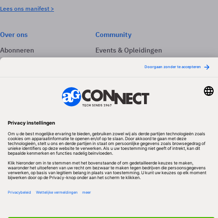
Lees ons manifest >
Over ons
Community
Abonneren
Events & Opleidingen
Adverteren
Nieuwsbrieven
Contact
Vacatures
Colofon
Whitepapers
Onze app
Privacyinstellingen
Volg ons
Redactionele partner
Algemene Voorwaarden & Copyrights