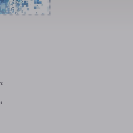
n:
rs