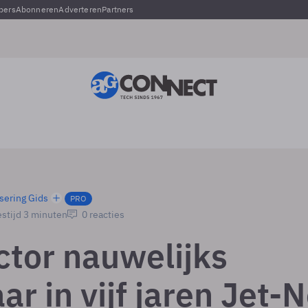
pers
Abonneren
Adverteren
Partners
sering Gids
PRO
stijd 3 minuten
0 reacties
ctor nauwelijks
ar in vijf jaren Jet-