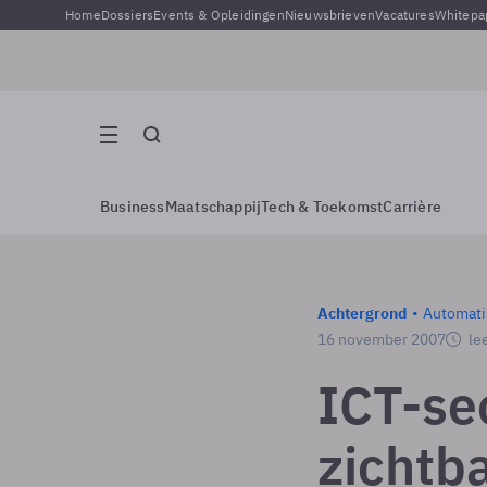
Home
Dossiers
Events & Opleidingen
Nieuwsbrieven
Vacatures
Whitepa
Business
Maatschappij
Tech & Toekomst
Carrière
Achtergrond
Automati
16 november 2007
lee
ICT-se
zichtba