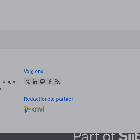
Volg ons
eidingen
en
Redactionele partner