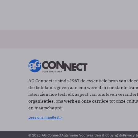
AG Connect is sinds 1967 de essentiële bron van idee
die betekenis geven aan een wereld in constante tran
laten zien hoe tech elk aspect van ons leven verander
organisaties, ons werk en onze carrière tot onze cult
en maatschappij.
Lees ons manifest >
© 2023 AG Connect
Algemene Voorwaarden & Copyrights
Privacy 