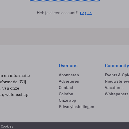
Heb je al een account?
Log in
Over ons
Community
Abonneren
Events & Opl
ën en informatie
Adverteren
Nieuwsbriev
sformatie. Wij
Contact
Vacatures
t, van onze
Colofon
Whitepapers
uur, wetenschap
Onze app
Privacyinstellingen
& Cookies