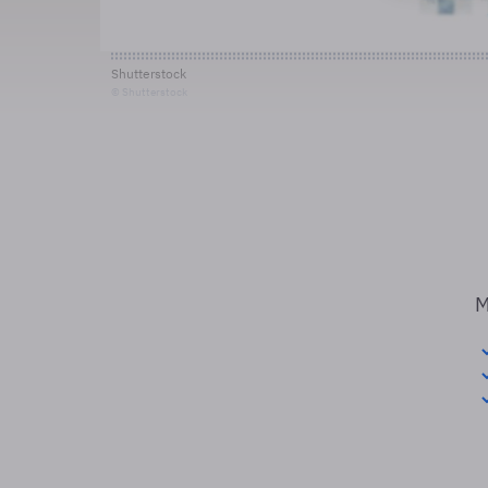
Shutterstock
© Shutterstock
M