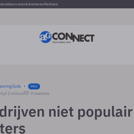
pers
Abonneren
Adverteren
Partners
sering Gids
PRO
tijd 1 minuut
0 reacties
rijven niet populair
rters