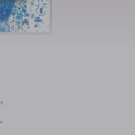
n:
rs