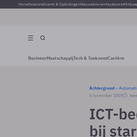
Home
Dossiers
Events & Opleidingen
Nieuwsbrieven
Vacatures
Whitepa
Business
Maatschappij
Tech & Toekomst
Carrière
Achtergrond
Automati
6 november 2003
lees
ICT-bed
bij sta