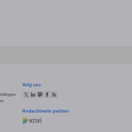
Volg ons
eidingen
en
Redactionele partner