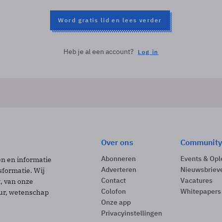
Word gratis lid en lees verder
Heb je al een account?
Log in
Over ons
Community
Abonneren
Events & Opl
ën en informatie
Adverteren
Nieuwsbriev
sformatie. Wij
Contact
Vacatures
t, van onze
Colofon
Whitepapers
uur, wetenschap
Onze app
Privacyinstellingen