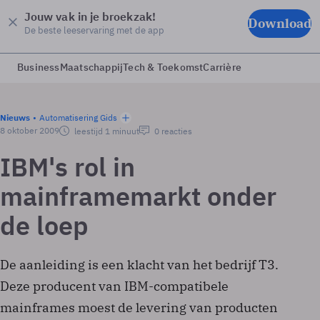
Jouw vak in je broekzak!
Download
De beste leeservaring met de app
Business
Maatschappij
Tech & Toekomst
Carrière
Nieuws
Automatisering Gids
8 oktober 2009
leestijd 1 minuut
0 reacties
IBM's rol in
mainframemarkt onder
de loep
De aanleiding is een klacht van het bedrijf T3.
Deze producent van IBM-compatibele
mainframes moest de levering van producten