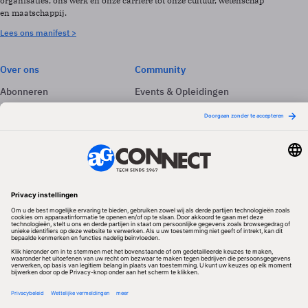
organisaties, ons werk en onze carrière tot onze cultuur, wetenschap
en maatschappij.
Lees ons manifest >
Over ons
Community
Abonneren
Events & Opleidingen
Adverteren
Nieuwsbrieven
Contact
Vacatures
Colofon
Whitepapers
Onze app
Privacyinstellingen
Volg ons
Redactionele partner