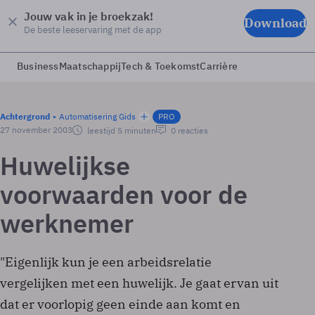
Jouw vak in je broekzak!
Download
De beste leeservaring met de app
Business
Maatschappij
Tech & Toekomst
Carrière
Achtergrond
Automatisering Gids
PRO
27 november 2003
leestijd 5 minuten
0 reacties
Huwelijkse
voorwaarden voor de
werknemer
"Eigenlijk kun je een arbeidsrelatie
vergelijken met een huwelijk. Je gaat ervan uit
dat er voorlopig geen einde aan komt en