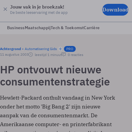
Jouw vak in je broekzak!
Download
De beste leeservaring met de app
Business
Maatschappij
Tech & Toekomst
Carrière
Achtergrond
Automatisering Gids
PRO
11 augustus 2003
leestijd 1 minuut
0 reacties
HP ontvouwt nieuwe
consumentenstrategie
Hewlett-Packard onthult vandaag in New York
onder het motto 'Big Bang 2' zijn nieuwe
aanpak van de consumentenmarkt. De
Amerikaanse computer- en printerfabrikant