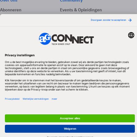
Over ons
Community
Abonneren
Events & Opleidingen
Adverteren
Nieuwsbrieven
Contact
Vacatures
Colofon
Whitepapers
Onze app
Privacyinstellingen
Volg ons
Redactionele partner
Algemene Voorwaarden & Copyrights
Privacy & Cookies