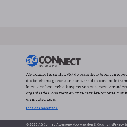
AG Connect is sinds 1967 de essentiële bron van idee
die betekenis geven aan een wereld in constante tran
laten zien hoe tech elk aspect van ons leven verander
organisaties, ons werk en onze carrière tot onze cult
en maatschappij.
Lees ons manifest >
© 2023 AG Connect
Algemene Voorwaarden & Copyrights
Privacy 