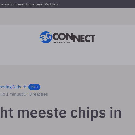
pers
Abonneren
Adverteren
Partners
sering Gids
PRO
ijd 1 minuut
0 reacties
ht meeste chips in