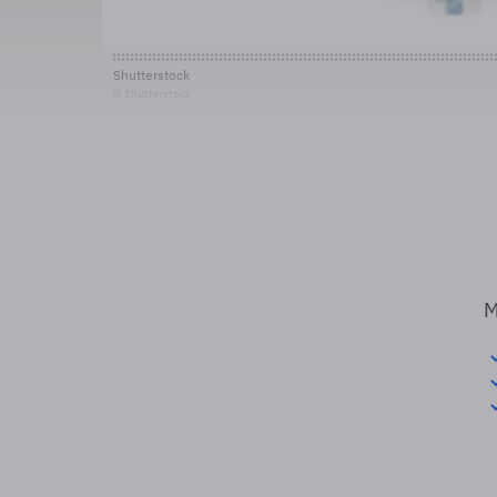
Shutterstock
© Shutterstock
M