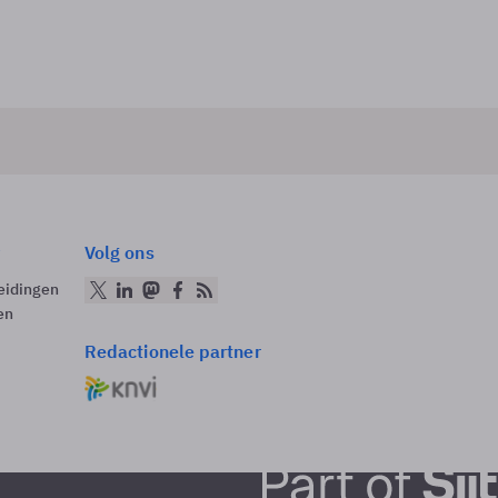
Volg ons
eidingen
en
Redactionele partner