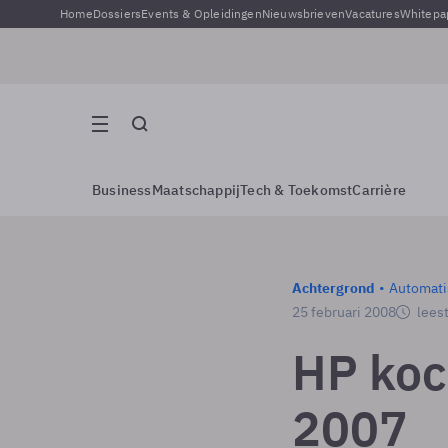
Home
Dossiers
Events & Opleidingen
Nieuwsbrieven
Vacatures
Whitepa
Business
Maatschappij
Tech & Toekomst
Carrière
Achtergrond
Automati
25 februari 2008
leest
HP koc
2007