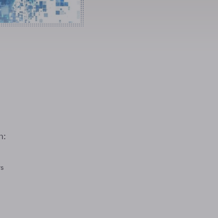
n:
rs