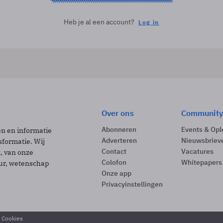
Heb je al een account?
Log in
Over ons
Community
Abonneren
Events & Opl
ën en informatie
Adverteren
Nieuwsbriev
sformatie. Wij
Contact
Vacatures
t, van onze
Colofon
Whitepapers
uur, wetenschap
Onze app
Privacyinstellingen
& Cookies