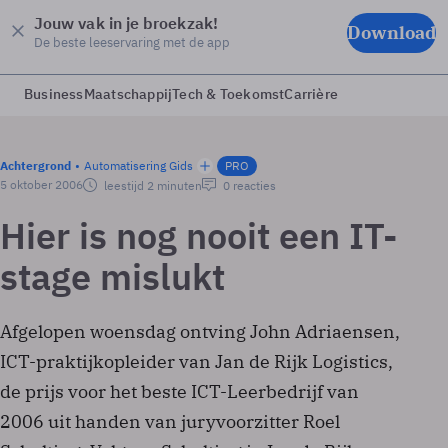
Jouw vak in je broekzak!
Download
De beste leeservaring met de app
Business
Maatschappij
Tech & Toekomst
Carrière
Achtergrond
Automatisering Gids
PRO
5 oktober 2006
leestijd 2 minuten
0 reacties
Hier is nog nooit een IT-
stage mislukt
Afgelopen woensdag ontving John Adriaensen,
ICT-praktijkopleider van Jan de Rijk Logistics,
de prijs voor het beste ICT-Leerbedrijf van
2006 uit handen van juryvoorzitter Roel