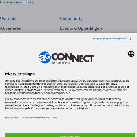
Lees ons manifest >
Over ons
Community
Abonneren
Events & Opleidingen
Adverteren
Nieuwsbrieven
Contact
Vacatures
Colofon
Whitepapers
Onze app
Privacyinstellingen
Volg ons
Redactionele partner
Algemene Voorwaarden & Copyrights