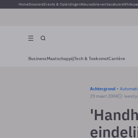
Home
Dossiers
Events & Opleidingen
Nieuwsbrieven
Vacatures
Whitepa
Business
Maatschappij
Tech & Toekomst
Carrière
Achtergrond
Automati
29 maart 2004
leestij
'Handh
eindeli