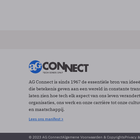
AG Connect is sinds 1967 de essentiële bron van idee
die betekenis geven aan een wereld in constante tran
laten zien hoe tech elk aspect van ons leven verander
organisaties, ons werk en onze carrière tot onze cult
en maatschappij.
Lees ons manifest >
© 2023 AG Connect
Algemene Voorwaarden & Copyrights
Privacy 