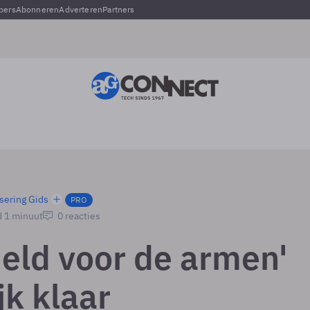
pers
Abonneren
Adverteren
Partners
sering Gids
PRO
d 1 minuut
0 reacties
eld voor de armen'
jk klaar