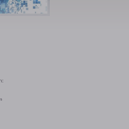
n:
rs