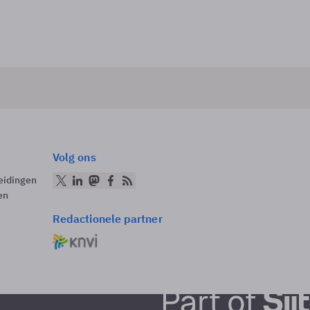
Volg ons
eidingen
en
Redactionele partner