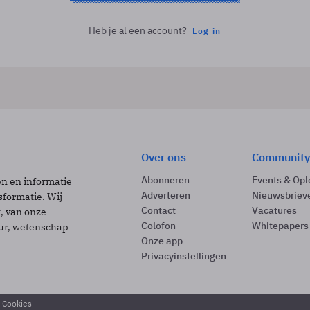
Heb je al een account?
Log in
Over ons
Community
Abonneren
Events & Opl
ën en informatie
Adverteren
Nieuwsbriev
sformatie. Wij
Contact
Vacatures
t, van onze
Colofon
Whitepapers
uur, wetenschap
Onze app
Privacyinstellingen
& Cookies