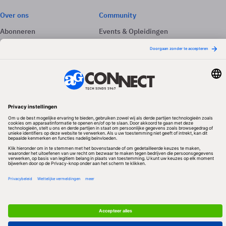
Over ons
Community
Abonneren
Events & Opleidingen
Adverteren
Nieuwsbrieven
Contact
Vacatures
Colofon
Whitepapers
Onze app
Privacyinstellingen
Volg ons
Redactionele partner
Algemene Voorwaarden & Copyrights
Privacy & Cookies