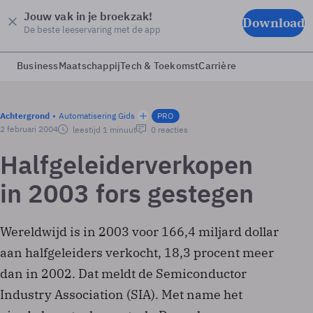
Jouw vak in je broekzak!
Download
De beste leeservaring met de app
Business
Maatschappij
Tech & Toekomst
Carrière
Achtergrond
Automatisering Gids
PRO
2 februari 2004
leestijd 1 minuut
0 reacties
Halfgeleiderverkopen
in 2003 fors gestegen
Wereldwijd is in 2003 voor 166,4 miljard dollar
aan halfgeleiders verkocht, 18,3 procent meer
dan in 2002. Dat meldt de Semiconductor
Industry Association (SIA). Met name het