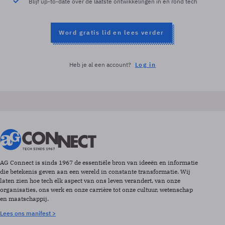
Blijf up-to-date over de laatste ontwikkelingen in en rond tech
Word gratis lid en lees verder
Heb je al een account?
Log in
AG Connect is sinds 1967 de essentiële bron van ideeën en informatie
die betekenis geven aan een wereld in constante transformatie. Wij
laten zien hoe tech elk aspect van ons leven verandert, van onze
organisaties, ons werk en onze carrière tot onze cultuur, wetenschap
en maatschappij.
Lees ons manifest >