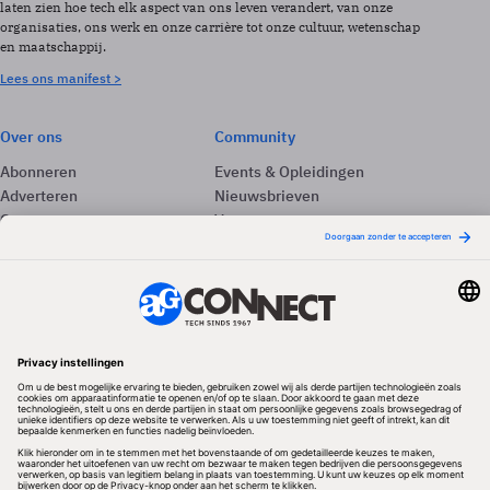
laten zien hoe tech elk aspect van ons leven verandert, van onze
organisaties, ons werk en onze carrière tot onze cultuur, wetenschap
en maatschappij.
Lees ons manifest >
Over ons
Community
Abonneren
Events & Opleidingen
Adverteren
Nieuwsbrieven
Contact
Vacatures
Colofon
Whitepapers
Onze app
Privacyinstellingen
Volg ons
Redactionele partner