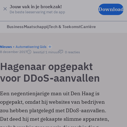
Jouw vak in je broekzak!
Download
De beste leeservaring met de app
Business
Maatschappij
Tech & Toekomst
Carrière
Nieuws
Automatisering Gids
8 december 2017
leestijd 1 minuut
0 reacties
Hagenaar opgepakt
voor DDoS-aanvallen
Een negentienjarige man uit Den Haag is
opgepakt, omdat hij websites van bedrijven
zou hebben platgelegd met DDoS-aanvallen.
Dat deed hij met gekaapte slimme apparaten,