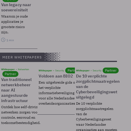
Van legacy naar
soevereiniteit
Waarom je oude
applicaties je
grootste risico
zijn.
1 min
MEER WHITEPAPERS
Whitepaper
Netwerken
Partner
Partner
Whitepaper
Security
Whitepaper
Security
Partner
Voldoen aan BIO2
De 10 verplichte
Van traditioneel
zorgplichtmaatregelen
Een uitgebreide gids over BIO2,
netwerkbeheer
van de
het verplichte
naar AI
Cyberbeveiligingswet
informatiebeveiligingsframework
aangestuurde
uitgelegd
voor alle Nederlandse
infrastructuur
overheidsorganisaties.
De 10 verplichte
Ontdek hoe self-driving
zorgplichtmaatregelen
netwerken zorgen voor
van de
controle, eenvoud en
Cyberbeveiligingswet
toekomstbestendigheid.
waar Nederlandse
organisaties aan moeten