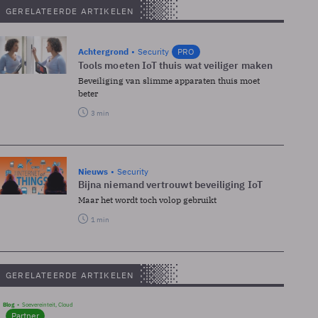
GERELATEERDE ARTIKELEN
Achtergrond
Security
PRO
Tools moeten IoT thuis wat veiliger maken
Beveiliging van slimme apparaten thuis moet
beter
3 min
Nieuws
Security
Bijna niemand vertrouwt beveiliging IoT
Maar het wordt toch volop gebruikt
1 min
GERELATEERDE ARTIKELEN
Blog
Soevereinteit, Cloud
Partner