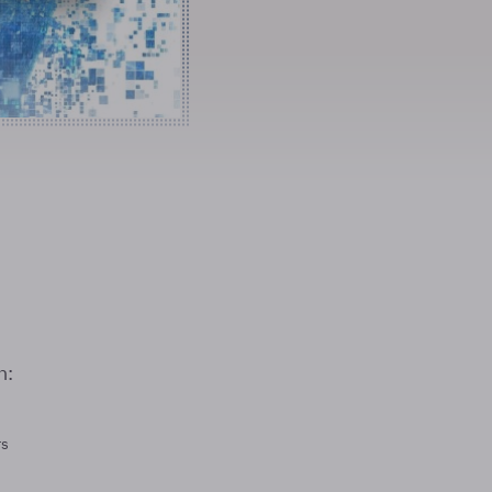
n:
rs