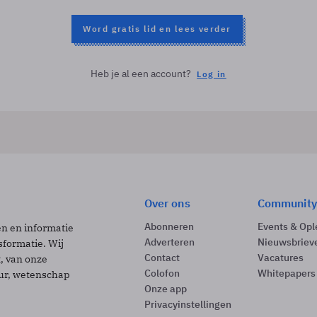
Word gratis lid en lees verder
Heb je al een account?
Log in
Over ons
Community
Abonneren
Events & Opl
ën en informatie
Adverteren
Nieuwsbriev
sformatie. Wij
Contact
Vacatures
t, van onze
Colofon
Whitepapers
uur, wetenschap
Onze app
Privacyinstellingen