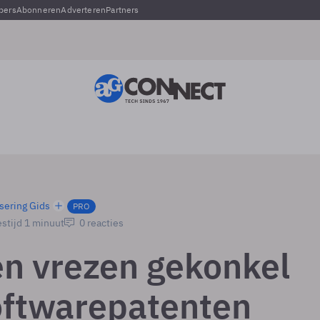
pers
Abonneren
Adverteren
Partners
sering Gids
PRO
stijd 1 minuut
0 reacties
n vrezen gekonkel
oftwarepatenten