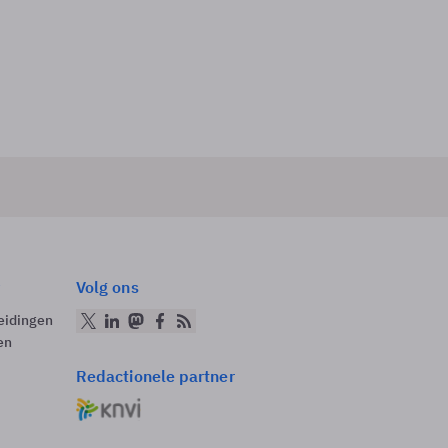
Volg ons
eidingen
en
Redactionele partner