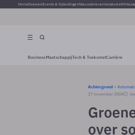
Home
Dossiers
Events & Opleidingen
Nieuwsbrieven
Vacatures
Whitepa
Business
Maatschappij
Tech & Toekomst
Carrière
Achtergrond
Automati
17 november 2004
lee
Groene
over s