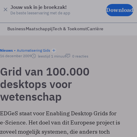
Jouw vak in je broekzak!
Download
De beste leeservaring met de app
Business
Maatschappij
Tech & Toekomst
Carrière
Nieuws
Automatisering Gids
16 december 2009
leestijd 1 minuut
0 reacties
Grid van 100.000
desktops voor
wetenschap
EDGeS staat voor Enabling Desktop Grids for
e-Science. Het doel van dit Europese project is
zoveel mogelijk systemen, die anders toch