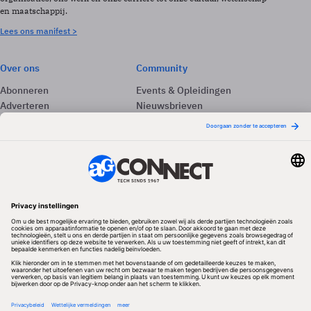
en maatschappij.
Lees ons manifest >
Over ons
Community
Abonneren
Events & Opleidingen
Adverteren
Nieuwsbrieven
Contact
Vacatures
Colofon
Whitepapers
Onze app
Privacyinstellingen
Volg ons
Redactionele partner