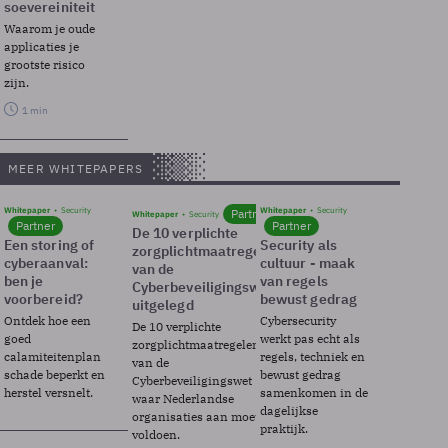
soevereiniteit
Waarom je oude
applicaties je
grootste risico
zijn.
1 min
MEER WHITEPAPERS
Whitepaper
Security
Whitepaper
Security
Partner
Whitepaper
Security
Partner
Partner
De 10 verplichte
Een storing of
Security als
zorgplichtmaatregelen
cyberaanval:
cultuur - maak
van de
ben je
van regels
Cyberbeveiligingswet
voorbereid?
bewust gedrag
uitgelegd
Ontdek hoe een
Cybersecurity
De 10 verplichte
goed
werkt pas echt als
zorgplichtmaatregelen
calamiteitenplan
regels, techniek en
van de
schade beperkt en
bewust gedrag
Cyberbeveiligingswet
herstel versnelt.
samenkomen in de
waar Nederlandse
dagelijkse
organisaties aan moeten
praktijk.
voldoen.