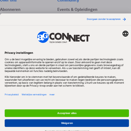
Over ons
Community
Abonneren
Events & Opleidingen
Adverteren
Nieuwsbrieven
Contact
Vacatures
Colofon
Whitepapers
Onze app
Privacyinstellingen
Volg ons
Redactionele partner
Algemene Voorwaarden & Copyrights
Privacy & Cookies