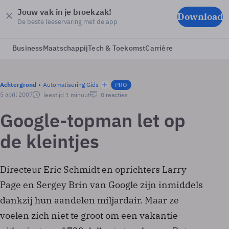
Jouw vak in je broekzak!
Download
De beste leeservaring met de app
Business
Maatschappij
Tech & Toekomst
Carrière
Achtergrond
Automatisering Gids
PRO
5 april 2007
leestijd 1 minuut
0 reacties
Google-topman let op
de kleintjes
Directeur Eric Schmidt en oprichters Larry
Page en Sergey Brin van Google zijn inmiddels
dankzij hun aandelen miljardair. Maar ze
voelen zich niet te groot om een vakantie-