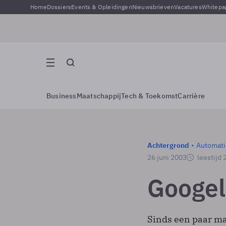
Home
Dossiers
Events & Opleidingen
Nieuwsbrieven
Vacatures
Whitepa
Business
Maatschappij
Tech & Toekomst
Carrière
Achtergrond
Automati
26 juni 2003
leestijd 
Googe
Sinds een paar ma