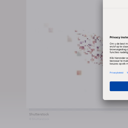
Shutterstock
© Shutterstock