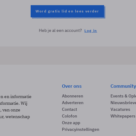
Word gratis lid en lees verder
Heb je al een account?
Log in
Over ons
Community
Abonneren
Events & Opl
ën en informatie
Adverteren
Nieuwsbriev
sformatie. Wij
Contact
Vacatures
t, van onze
Colofon
Whitepapers
uur, wetenschap
Onze app
Privacyinstellingen