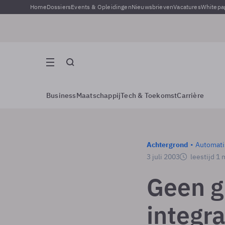
Home
Dossiers
Events & Opleidingen
Nieuwsbrieven
Vacatures
Whitepa
Business
Maatschappij
Tech & Toekomst
Carrière
Achtergrond
Automati
3 juli 2003
leestijd 1 
Geen g
integr