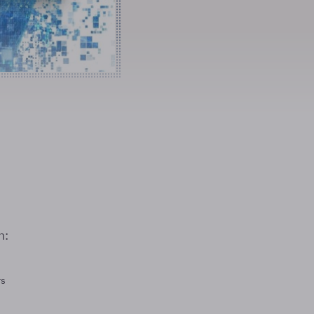
n:
rs