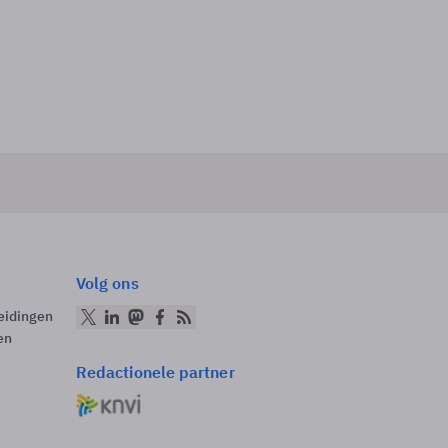
Volg ons
eidingen
en
Redactionele partner