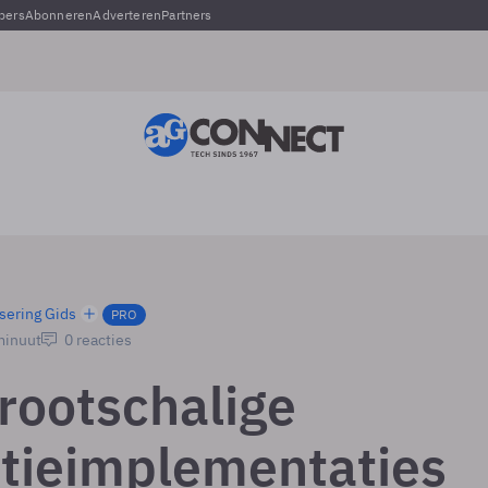
pers
Abonneren
Adverteren
Partners
sering Gids
PRO
minuut
0 reacties
rootschalige
atieimplementaties