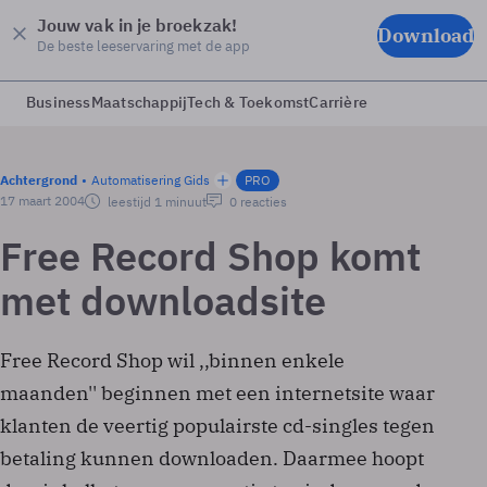
Jouw vak in je broekzak!
Download
De beste leeservaring met de app
Business
Maatschappij
Tech & Toekomst
Carrière
Achtergrond
Automatisering Gids
PRO
17 maart 2004
leestijd 1 minuut
0 reacties
Free Record Shop komt
met downloadsite
Free Record Shop wil ,,binnen enkele
maanden'' beginnen met een internetsite waar
klanten de veertig populairste cd-singles tegen
betaling kunnen downloaden. Daarmee hoopt