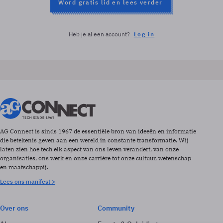
Word gratis lid en lees verder
Heb je al een account?
Log in
AG Connect is sinds 1967 de essentiële bron van ideeën en informatie
die betekenis geven aan een wereld in constante transformatie. Wij
laten zien hoe tech elk aspect van ons leven verandert, van onze
organisaties, ons werk en onze carrière tot onze cultuur, wetenschap
en maatschappij.
Lees ons manifest >
Over ons
Community