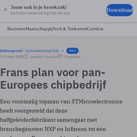
Jouw vak in je broekzak!
Download
De beste leeservaring met de app
Business
Maatschappij
Tech & Toekomst
Carrière
Achtergrond
Automatisering Gids
PRO
14 maart 2008
leestijd 1 minuut
0 reacties
Frans plan voor pan-
Europees chipbedrijf
Een voormalig topman van STMicroelectronics
heeft voorgesteld dat deze
halfgeleiderfabrikant samengaat met
branchegenoten NXP en Infineon tot één