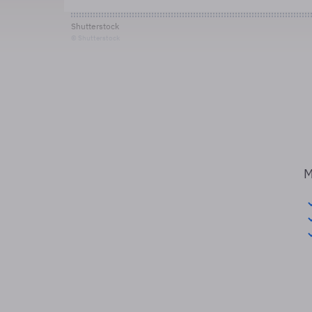
Shutterstock
© Shutterstock
M