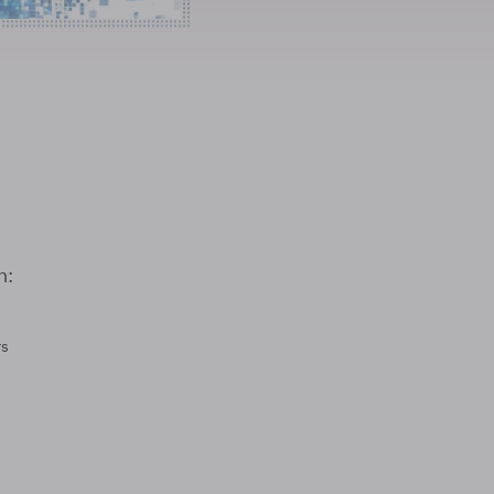
n:
rs