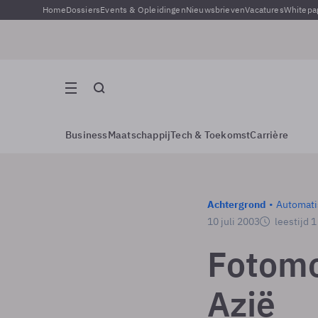
Home
Dossiers
Events & Opleidingen
Nieuwsbrieven
Vacatures
Whitepa
Business
Maatschappij
Tech & Toekomst
Carrière
Achtergrond
Automati
10 juli 2003
leestijd 
Fotomo
Azië