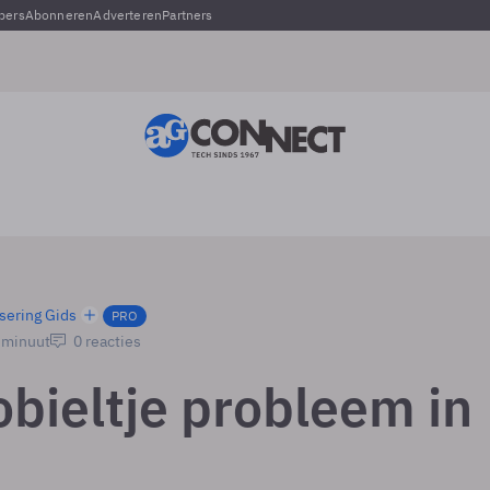
pers
Abonneren
Adverteren
Partners
sering Gids
PRO
1 minuut
0 reacties
bieltje probleem in