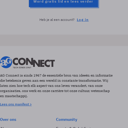
Word gratis lid en lees verder
Heb je al een account?
Log in
AG Connect is sinds 1967 de essentiële bron van ideeën en informatie
die betekenis geven aan een wereld in constante transformatie. Wij
laten zien hoe tech elk aspect van ons leven verandert, van onze
organisaties, ons werk en onze carrière tot onze cultuur, wetenschap
en maatschappij.
Lees ons manifest >
Over ons
Community