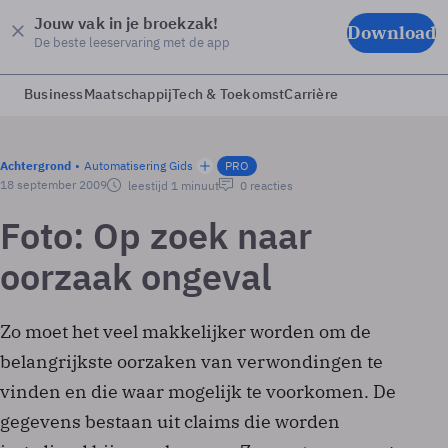
Jouw vak in je broekzak!
Download
De beste leeservaring met de app
Business
Maatschappij
Tech & Toekomst
Carrière
Achtergrond
Automatisering Gids
PRO
18 september 2009
leestijd 1 minuut
0 reacties
Foto: Op zoek naar
oorzaak ongeval
Zo moet het veel makkelijker worden om de
belangrijkste oorzaken van verwondingen te
vinden en die waar mogelijk te voorkomen. De
gegevens bestaan uit claims die worden