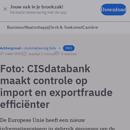
Jouw vak in je broekzak!
Download
De beste leeservaring met de app
Business
Maatschappij
Tech & Toekomst
Carrière
Achtergrond
Automatisering Gids
PRO
27 maart 2003
leestijd 1 minuut
0 reacties
Foto: CIS­databank
maakt controle op
import­ en exportfraude
efficiënter
De Europese Unie heeft een nieuw
informatiesysteem in gebruik genomen om de