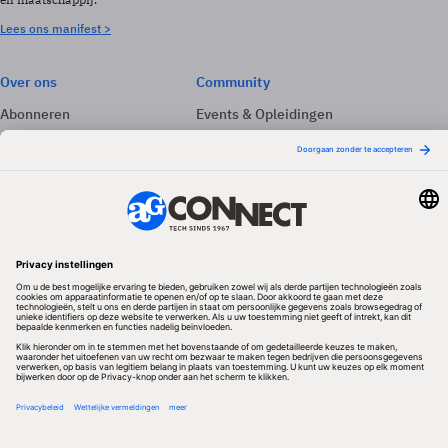
Lees ons manifest >
Over ons
Community
Abonneren
Events & Opleidingen
Adverteren
Nieuwsbrieven
Contact
Vacatures
Colofon
Whitepapers
Onze app
Privacyinstellingen
Volg ons
Redactionele partner