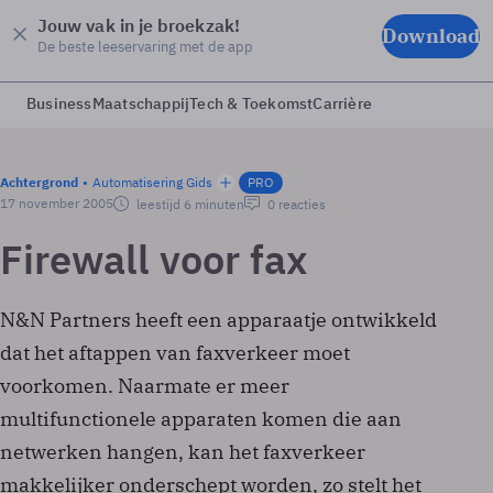
Jouw vak in je broekzak!
Download
De beste leeservaring met de app
Business
Maatschappij
Tech & Toekomst
Carrière
Achtergrond
Automatisering Gids
PRO
17 november 2005
leestijd 6 minuten
0 reacties
Firewall voor fax
N&N Partners heeft een apparaatje ontwikkeld
dat het aftappen van faxverkeer moet
voorkomen. Naarmate er meer
multifunctionele apparaten komen die aan
netwerken hangen, kan het faxverkeer
makkelijker onderschept worden, zo stelt het