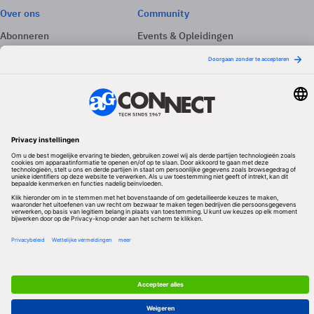
Over ons
Community
Abonneren
Events & Opleidingen
Adverteren
Nieuwsbrieven
Contact
Vacatures
Colofon
Whitepapers
Onze app
Privacyinstellingen
Volg ons
Redactionele partner
Algemene Voorwaarden & Copyrights
Privacy & Cookies