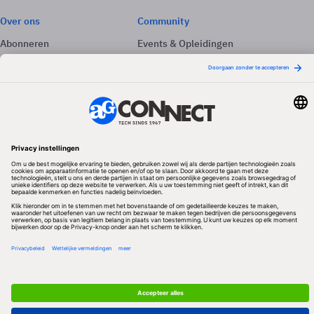
Over ons
Community
Abonneren
Events & Opleidingen
Adverteren
Nieuwsbrieven
Contact
Vacatures
Colofon
Whitepapers
Onze app
Privacyinstellingen
Volg ons
Redactionele partner
Algemene Voorwaarden & Copyrights
Privacy & Cookies