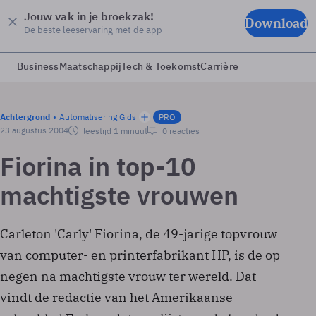
Jouw vak in je broekzak!
Download
De beste leeservaring met de app
Business
Maatschappij
Tech & Toekomst
Carrière
Achtergrond
Automatisering Gids
PRO
23 augustus 2004
leestijd 1 minuut
0 reacties
Fiorina in top-10
machtigste vrouwen
Carleton 'Carly' Fiorina, de 49-jarige topvrouw
van computer- en printerfabrikant HP, is de op
negen na machtigste vrouw ter wereld. Dat
vindt de redactie van het Amerikaanse