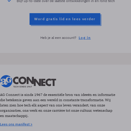
Blijf up-to-date over de laatste ontwikkelingen in en rond tech
Word gratis lid en lees verder
Heb je al een account?
Log in
AG Connect is sinds 1967 de essentiële bron van ideeën en informatie
die betekenis geven aan een wereld in constante transformatie. Wij
laten zien hoe tech elk aspect van ons leven verandert, van onze
organisaties, ons werk en onze carrière tot onze cultuur, wetenschap
en maatschappij.
Lees ons manifest >