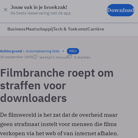
Jouw vak in je broekzak!
Download
De beste leeservaring met de app
Business
Maatschappij
Tech & Toekomst
Carrière
Achtergrond
Automatisering Gids
PRO
30 september 2005
leestijd 1 minuut
0 reacties
Filmbranche roept om
straffen voor
downloaders
De filmwereld is het zat dat de overheid maar
geen strafmaat instelt voor mensen die films
verkopen via het web of van internet afhalen.