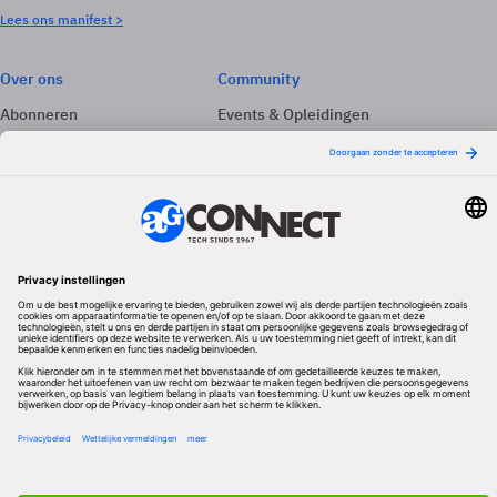
Lees ons manifest >
Over ons
Community
Abonneren
Events & Opleidingen
Adverteren
Nieuwsbrieven
Contact
Vacatures
Colofon
Whitepapers
Onze app
Privacyinstellingen
Volg ons
Redactionele partner
Algemene Voorwaarden & Copyrights