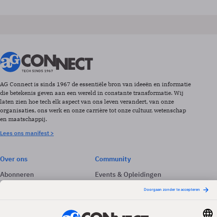
AG Connect is sinds 1967 de essentiële bron van ideeën en informatie
die betekenis geven aan een wereld in constante transformatie. Wij
laten zien hoe tech elk aspect van ons leven verandert, van onze
organisaties, ons werk en onze carrière tot onze cultuur, wetenschap
en maatschappij.
Lees ons manifest >
Over ons
Community
Abonneren
Events & Opleidingen
Adverteren
Nieuwsbrieven
Contact
Vacatures
Colofon
Whitepapers