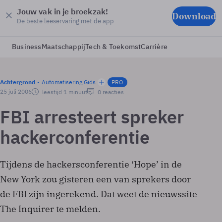
Jouw vak in je broekzak!
Download
De beste leeservaring met de app
Business
Maatschappij
Tech & Toekomst
Carrière
Achtergrond
Automatisering Gids
PRO
25 juli 2006
leestijd 1 minuut
0 reacties
FBI arresteert spreker
hackerconferentie
Tijdens de hackersconferentie ‘Hope’ in de
New York zou gisteren een van sprekers door
de FBI zijn ingerekend. Dat weet de nieuwssite
The Inquirer te melden.