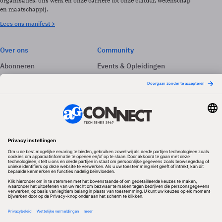
organisaties, ons werk en onze carrière tot onze cultuur, wetenschap
en maatschappij.
Lees ons manifest >
Over ons
Community
Abonneren
Events & Opleidingen
Adverteren
Nieuwsbrieven
Contact
Vacatures
Colofon
Whitepapers
Onze app
Privacyinstellingen
Volg ons
Redactionele partner