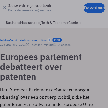
Jouw vak in je broekzak!
Download
De beste leeservaring met de app
Business
Maatschappij
Tech & Toekomst
Carrière
Achtergrond
Automatisering Gids
PRO
22 september 2003
leestijd 1 minuut
0 reacties
Europees parlement
debatteert over
patenten
Het Europees Parlement debatteert morgen
(dinsdag) over een ontwerp-richtlijn die het
patenteren van software in de Europese Unie