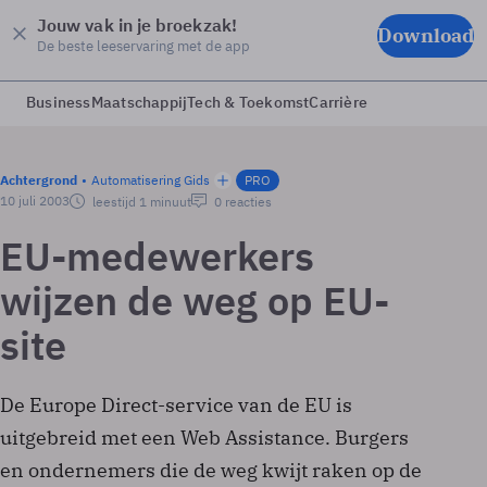
Jouw vak in je broekzak!
Download
De beste leeservaring met de app
Business
Maatschappij
Tech & Toekomst
Carrière
Achtergrond
Automatisering Gids
PRO
10 juli 2003
leestijd 1 minuut
0 reacties
EU-medewerkers
wijzen de weg op EU-
site
De Europe Direct-service van de EU is
uitgebreid met een Web Assistance. Burgers
en ondernemers die de weg kwijt raken op de