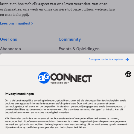
laten zien hoe tech elk aspect van ons leven verandert, van onze
organisaties, ons werk en onze carrière tot onze cultuur, wetenschap
en maatschappij.
Lees ons manifest >
Over ons
Community
Abonneren
Events & Opleidingen
Adverteren
Nieuwsbrieven
Contact
Vacatures
Colofon
Whitepapers
Onze app
Privacyinstellingen
Volg ons
Redactionele partner