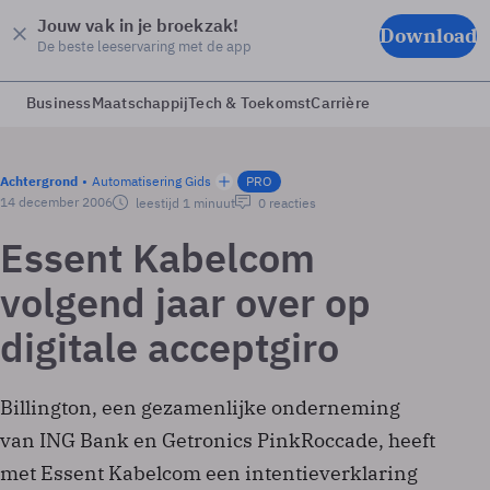
Jouw vak in je broekzak!
Download
De beste leeservaring met de app
Business
Maatschappij
Tech & Toekomst
Carrière
Achtergrond
Automatisering Gids
PRO
14 december 2006
leestijd 1 minuut
0 reacties
Essent Kabelcom
volgend jaar over op
digitale acceptgiro
Billington, een gezamenlijke onderneming
van ING Bank en Getronics PinkRoccade, heeft
met Essent Kabelcom een intentieverklaring