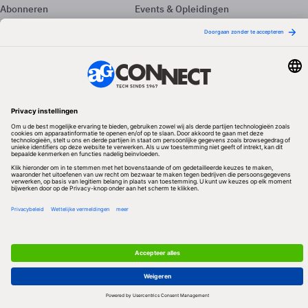
Abonneren
Events & Opleidingen
Adverteren
Nieuwsbrieven
Contact
Vacatures
Colofon
Whitepapers
Onze app
Privacyinstellingen
Volg ons
Redactionele partner
Algemene Voorwaarden & Copyrights
Privacy & Cookies