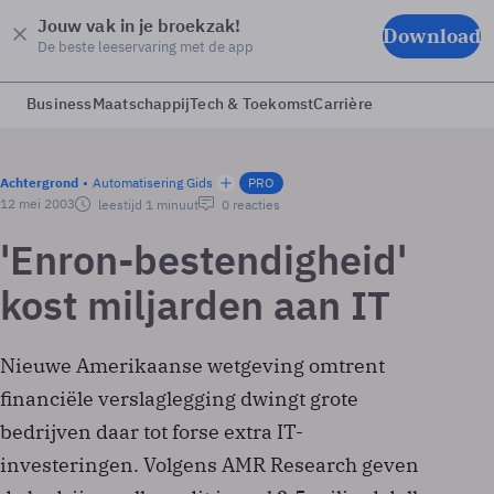
Jouw vak in je broekzak!
Download
De beste leeservaring met de app
Business
Maatschappij
Tech & Toekomst
Carrière
Achtergrond
Automatisering Gids
PRO
12 mei 2003
leestijd 1 minuut
0 reacties
'Enron-bestendigheid'
kost miljarden aan IT
Nieuwe Amerikaanse wetgeving omtrent
financiële verslaglegging dwingt grote
bedrijven daar tot forse extra IT-
investeringen. Volgens AMR Research geven