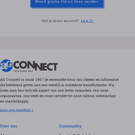
Word gratis lid en lees verder
Heb je al een account?
Log in
AG Connect is sinds 1967 de essentiële bron van ideeën en informatie
die betekenis geven aan een wereld in constante transformatie. Wij
laten zien hoe tech elk aspect van ons leven verandert, van onze
organisaties, ons werk en onze carrière tot onze cultuur, wetenschap
en maatschappij.
Lees ons manifest >
Over ons
Community