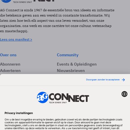
AG Connect is sinds 1967 de essentiële bron van ideeën en informatie
die betekenis geven aan een wereld in constante transformatie. Wij
laten zien hoe tech elk aspect van ons leven verandert, van onze
organisaties, ons werk en onze carrière tot onze cultuur, wetenschap
en maatschappij.
Lees ons manifest >
Over ons
Community
Abonneren
Events & Opleidingen
Adverteren
Nieuwsbrieven
Contact
Vacatures
Colofon
Whitepapers
Onze app
Privacyinstellingen
Volg ons