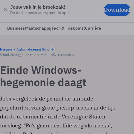
Jouw vak in je broekzak!
Download
De beste leeservaring met de app
Business
Maatschappij
Tech & Toekomst
Carrière
Nieuws
Automatisering Gids
9 juni 2010
leestijd 1 minuut
0 reacties
Einde Windows-
hegemonie daagt
Jobs vergeleek de pc met de tanende
populariteit van grote pickup-trucks in de tijd
dat de urbanisatie in de Verenigde Staten
toesloeg. "Pc's gaan dezelfde weg als trucks",