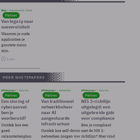
Blog
Soevereinteit, Cloud
Partner
Van legacy naar
soevereiniteit
Waarom je oude
applicaties je
grootste risico
zijn.
1 min
MEER WHITEPAPERS
Whitepaper
Security
Whitepaper
Netwerken
Whitepaper
Security
Partner
Partner
Partner
Een storing of
Van traditioneel
NIS 2-richtlijn
cyberaanval:
netwerkbeheer
uitgelegd: een
ben je
naar AI
uitgebreide gids
voorbereid?
aangestuurde
voor compliance
infrastructuur
Ontdek hoe een
Ben je compliant
goed
Ontdek hoe self-driving
met de NIS 2-
calamiteitenplan
netwerken zorgen voor
richtlijn? Hier vind