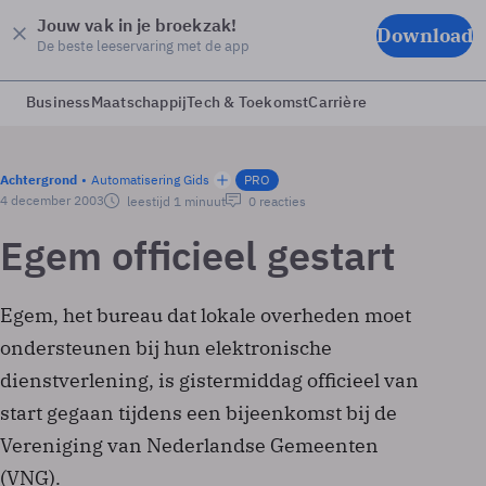
Jouw vak in je broekzak!
Download
De beste leeservaring met de app
Business
Maatschappij
Tech & Toekomst
Carrière
Achtergrond
Automatisering Gids
PRO
4 december 2003
leestijd 1 minuut
0 reacties
Egem officieel gestart
Egem, het bureau dat lokale overheden moet
ondersteunen bij hun elektronische
dienstverlening, is gistermiddag officieel van
start gegaan tijdens een bijeenkomst bij de
Vereniging van Nederlandse Gemeenten
(VNG).