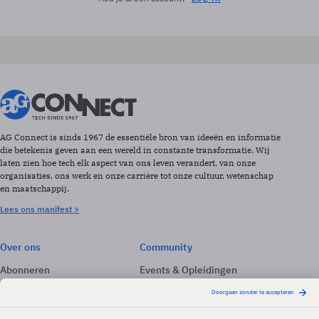
AG Connect is sinds 1967 de essentiële bron van ideeën en informatie
die betekenis geven aan een wereld in constante transformatie. Wij
laten zien hoe tech elk aspect van ons leven verandert, van onze
organisaties, ons werk en onze carrière tot onze cultuur, wetenschap
en maatschappij.
Lees ons manifest >
Over ons
Community
Abonneren
Events & Opleidingen
Adverteren
Nieuwsbrieven
Contact
Vacatures
Colofon
Whitepapers