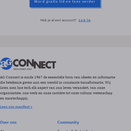
Word gratis lid en lees verder
Heb je al een account?
Log in
AG Connect is sinds 1967 de essentiële bron van ideeën en informatie
die betekenis geven aan een wereld in constante transformatie. Wij
laten zien hoe tech elk aspect van ons leven verandert, van onze
organisaties, ons werk en onze carrière tot onze cultuur, wetenschap
en maatschappij.
Lees ons manifest >
Over ons
Community