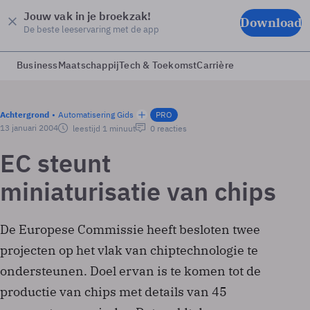
Jouw vak in je broekzak!
Download
De beste leeservaring met de app
Business
Maatschappij
Tech & Toekomst
Carrière
Achtergrond
Automatisering Gids
PRO
13 januari 2004
leestijd 1 minuut
0 reacties
EC steunt
miniaturisatie van chips
De Europese Commissie heeft besloten twee
projecten op het vlak van chiptechnologie te
ondersteunen. Doel ervan is te komen tot de
productie van chips met details van 45