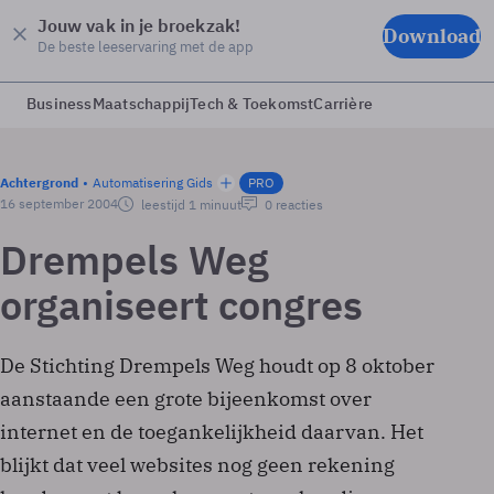
Jouw vak in je broekzak!
Download
De beste leeservaring met de app
Business
Maatschappij
Tech & Toekomst
Carrière
Achtergrond
Automatisering Gids
PRO
16 september 2004
leestijd 1 minuut
0 reacties
Drempels Weg
organiseert congres
De Stichting Drempels Weg houdt op 8 oktober
aanstaande een grote bijeenkomst over
internet en de toegankelijkheid daarvan. Het
blijkt dat veel websites nog geen rekening