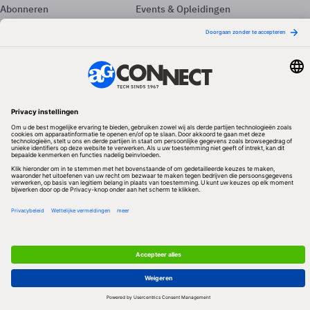
Abonneren
Events & Opleidingen
Adverteren
Nieuwsbrieven
Contact
Vacatures
Colofon
Whitepapers
Onze app
Privacyinstellingen
Volg ons
Redactionele partner
Algemene Voorwaarden & Copyrights
Privacy & Cookies