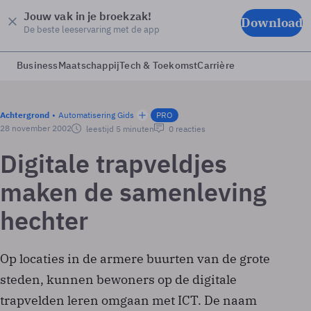
Jouw vak in je broekzak!
Download
De beste leeservaring met de app
Business
Maatschappij
Tech & Toekomst
Carrière
Achtergrond
Automatisering Gids
PRO
28 november 2002
leestijd 5 minuten
0 reacties
Digitale trapveldjes
maken de samenleving
hechter
Op locaties in de armere buurten van de grote
steden, kunnen bewoners op de digitale
trapvelden leren omgaan met ICT. De naam