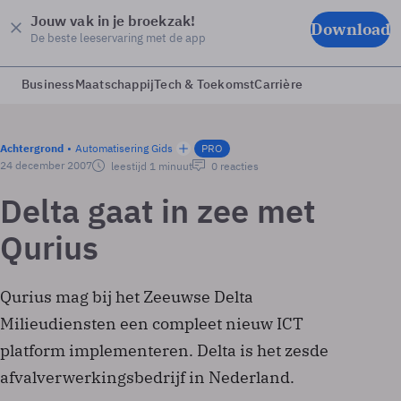
Jouw vak in je broekzak!
Download
De beste leeservaring met de app
Business
Maatschappij
Tech & Toekomst
Carrière
Achtergrond
Automatisering Gids
PRO
24 december 2007
leestijd 1 minuut
0 reacties
Delta gaat in zee met
Qurius
Qurius mag bij het Zeeuwse Delta
Milieudiensten een compleet nieuw ICT
platform implementeren. Delta is het zesde
afvalverwerkingsbedrijf in Nederland.