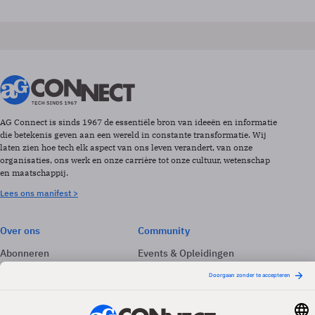
AG Connect is sinds 1967 de essentiële bron van ideeën en informatie
die betekenis geven aan een wereld in constante transformatie. Wij
laten zien hoe tech elk aspect van ons leven verandert, van onze
organisaties, ons werk en onze carrière tot onze cultuur, wetenschap
en maatschappij.
Lees ons manifest >
Over ons
Community
Abonneren
Events & Opleidingen
Adverteren
Nieuwsbrieven
Contact
Vacatures
Colofon
Whitepapers