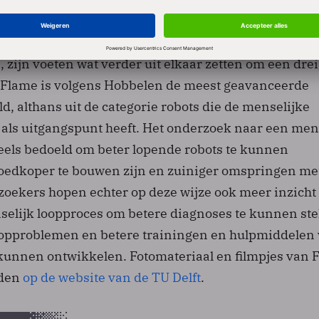
n verscheidene algoritmes die voor zijn hoge stabili
an bijvoorbeeld, op basis van informatie van het
 zijn voeten wat verder uit elkaar zetten om een dre
 Flame is volgens Hobbelen de meest geavanceerde
ld, althans uit de categorie robots die de menselijke
als uitgangspunt heeft. Het onderzoek naar een men
deels bedoeld om beter lopende robots te kunnen
oedkoper te bouwen zijn en zuiniger omspringen me
zoekers hopen echter op deze wijze ook meer inzicht 
nselijk loopproces om betere diagnoses te kunnen ste
opproblemen en betere trainingen en hulpmiddelen 
kunnen ontwikkelen. Fotomateriaal en filmpjes van 
nden
op de website van de TU Delft
.