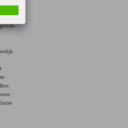
teit
igende
selijk
t
te
llen
voor
Flame