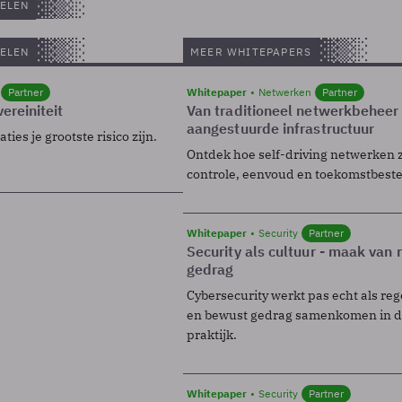
ELEN
ELEN
MEER WHITEPAPERS
Partner
Whitepaper
Netwerken
Partner
ereiniteit
Van traditioneel netwerkbeheer
aangestuurde infrastructuur
ies je grootste risico zijn.
Ontdek hoe self-driving netwerken 
controle, eenvoud en toekomstbest
Whitepaper
Security
Partner
Security als cultuur - maak van
gedrag
Cybersecurity werkt pas echt als reg
en bewust gedrag samenkomen in de
praktijk.
Whitepaper
Security
Partner