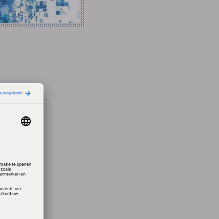
et
oor de
s
iliteit
’
ing
t de