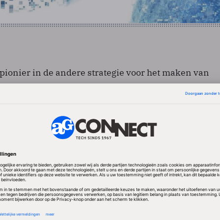
 pionier in de andere strategie voor het maken van
ij de menselijke loopbeweging het uitgangspunt is. H
jkt sterk op gecontroleerd voorover vallen. Met dit
de behoedzame, starre manier van lopen die op de
k gebaseerde robots laten zien, worden vervangen d
energiezuinige loopbeweging van mensen. Hobbelen
aaruit, dat hij een manier heeft ontwikkeld om de stab
g te meten. Dat is bijzonder, omdat ‘voorover vallen
nstabiele beweging wordt gezien. Dat dat de ontwikkel
ens lopende robot vooruithelpt, bewees Hobbelen me
totype.
Flame bevat zeven motoren, een