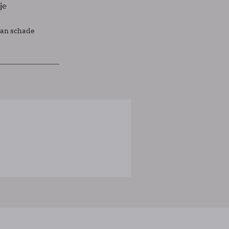
je
lan schade