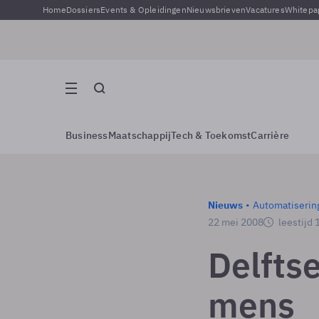
Home
Dossiers
Events & Opleidingen
Nieuwsbrieven
Vacatures
Whitepa
Business
Maatschappij
Tech & Toekomst
Carrière
Nieuws
Automatiserin
22 mei 2008
leestijd 
Delftse
mens