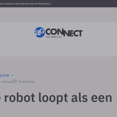
pers
Abonneren
Adverteren
Partners
g Gids
1 minuut
0 reacties
 robot loopt als een