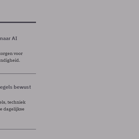
 naar AI
zorgen voor
endigheid.
 regels bewust
els, techniek
 dagelijkse