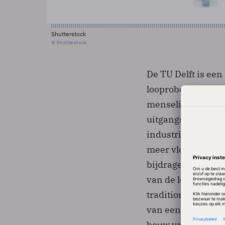
Shutterstock
© Shutterstock
De TU Delft is een
looprobots, waarb
menselijk lopen li
uitgangspunt kan 
industriële aanpa
meer vloeiende, 
bijdrage bestaat d
van de loopbewegin
traditioneel als i
van een als een m
bouw van een pro