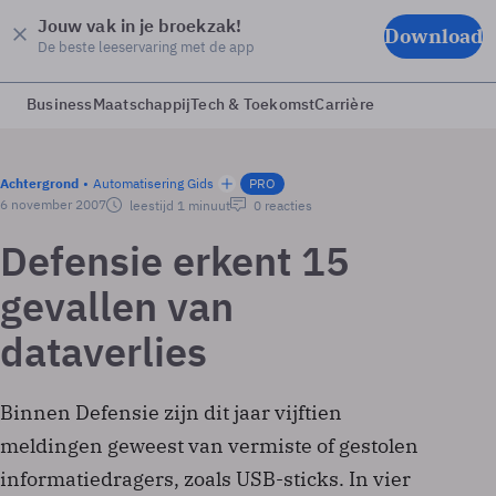
Jouw vak in je broekzak!
Download
De beste leeservaring met de app
Business
Maatschappij
Tech & Toekomst
Carrière
Achtergrond
Automatisering Gids
PRO
6 november 2007
leestijd 1 minuut
0 reacties
Defensie erkent 15
gevallen van
dataverlies
Binnen Defensie zijn dit jaar vijftien
meldingen geweest van vermiste of gestolen
informatiedragers, zoals USB-sticks. In vier