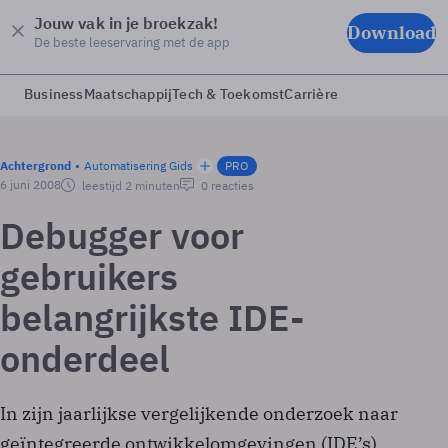
Jouw vak in je broekzak!
Download
De beste leeservaring met de app
Business
Maatschappij
Tech & Toekomst
Carrière
Achtergrond
Automatisering Gids
PRO
6 juni 2008
leestijd 2 minuten
0 reacties
Debugger voor
gebruikers
belangrijkste IDE-
onderdeel
In zijn jaarlijkse vergelijkende onderzoek naar
geïntegreerde ontwikkelomgevingen (IDE’s)