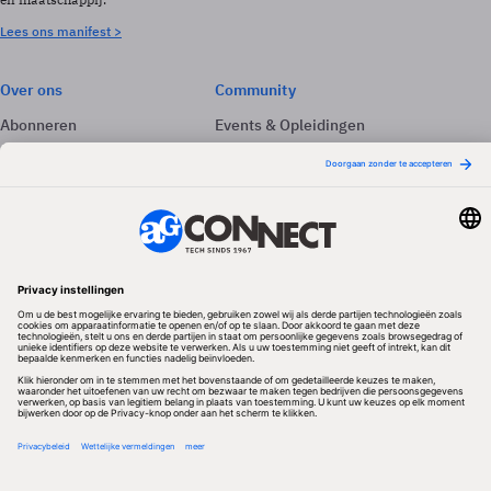
Lees ons manifest >
Over ons
Community
Abonneren
Events & Opleidingen
Adverteren
Nieuwsbrieven
Contact
Vacatures
Colofon
Whitepapers
Onze app
Privacyinstellingen
Volg ons
Redactionele partner