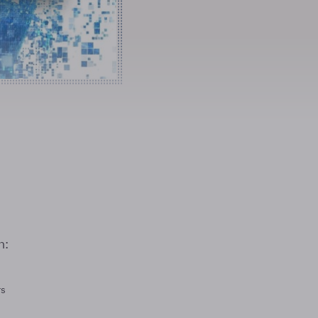
n:
rs