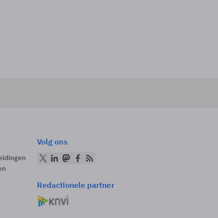
Volg ons
eidingen
en
Redactionele partner