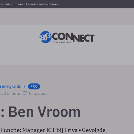
pers
Abonneren
Adverteren
Partners
sering Gids
PRO
jd 2 minuten
0 reacties
t: Ben Vroom
 ▪ Functie: Manager ICT bij Priva ▪ Gevolgde