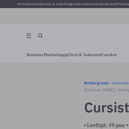
Home
Dossiers
Events & Opleidingen
Nieuwsbrieven
Vacatures
Whitepa
Business
Maatschappij
Tech & Toekomst
Carrière
Achtergrond
Automati
8 februari 2008
leesti
Cursis
▪ Leeftijd: 49 jaar