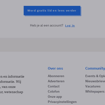
Word gratis lid en lees verder
Heb je al een account?
Log in
Over ons
Community
Abonneren
Events & Opl
ën en informatie
Adverteren
Nieuwsbriev
sformatie. Wij
Contact
Vacatures
t, van onze
Colofon
Whitepapers
uur, wetenschap
Onze app
Privacyinstellingen