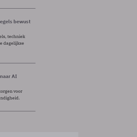
 regels bewust
els, techniek
 dagelijkse
 naar AI
zorgen voor
endigheid.