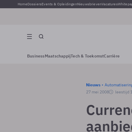
Home
Dossiers
Events & Opleidingen
Nieuwsbrieven
Vacatures
Whitepa
Business
Maatschappij
Tech & Toekomst
Carrière
Nieuws
Automatiserin
27 mei 2008
leestijd 
Currenc
aanbi