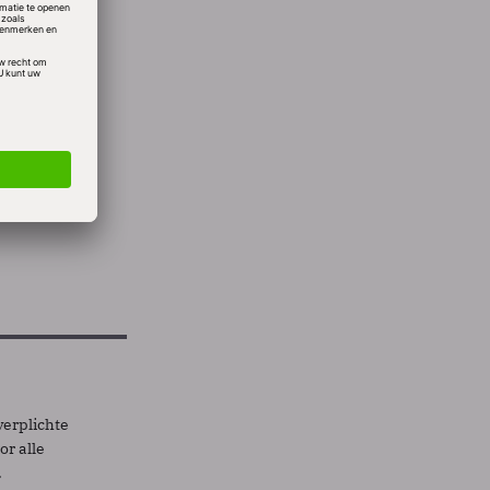
teeds
ervoor
eliers
verplichte
r alle
.