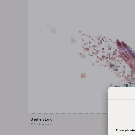
Shutterstock
© Shutterstock