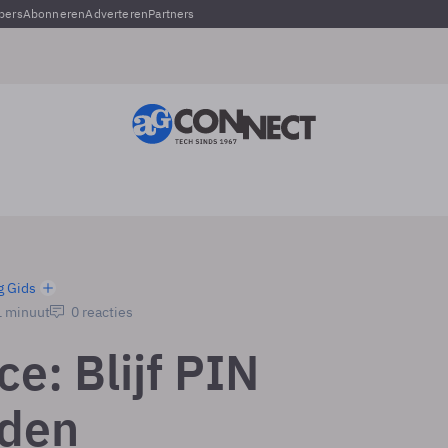
pers
Abonneren
Adverteren
Partners
g Gids
1 minuut
0 reacties
e: Blijf PIN
eden