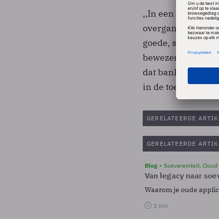
,,In een complexe
overgangsperiode 
goede, schoenen w
bewezen'', zei dir
dat banken hun pa
in de toekomst ge
GERELATEERDE ARTIK
GERELATEERDE ARTIK
Blog
Soevereinteit, Cloud
Van legacy naar soev
Waarom je oude applicat
1 min