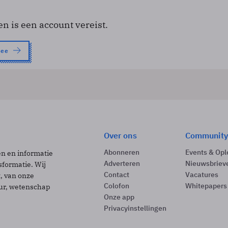
en is een account vereist.
nee
Over ons
Community
Abonneren
Events & Opl
ën en informatie
Adverteren
Nieuwsbriev
sformatie. Wij
Contact
Vacatures
t, van onze
Colofon
Whitepapers
uur, wetenschap
Onze app
Privacyinstellingen