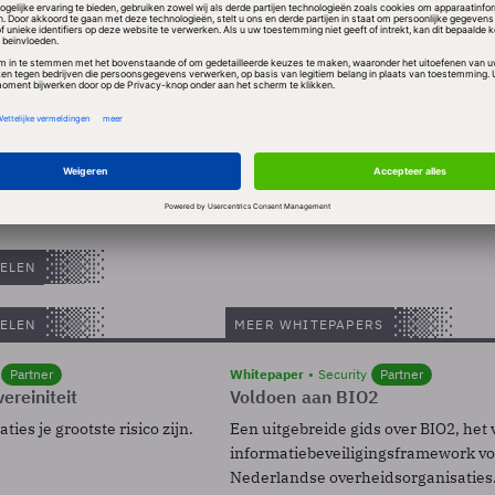
 omgeving met een naar verwachting lange
voor de boeg is het niet verstandig oude, maar nog s
eg te gooien voordat nieuwe en betere zich hebben
ecteur van Currence, Piet Mallekoote. Currence pleit 
ssen zodanig blijven uitvoeren, dat klanten en wink
bruik kunnen blijven maken van PIN.
ELEN
ELEN
MEER WHITEPAPERS
Partner
Whitepaper
Security
Partner
ereiniteit
Voldoen aan BIO2
ies je grootste risico zijn.
Een uitgebreide gids over BIO2, het 
informatiebeveiligingsframework voo
Nederlandse overheidsorganisaties