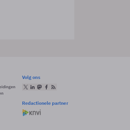
Volg ons
eidingen
en
Redactionele partner