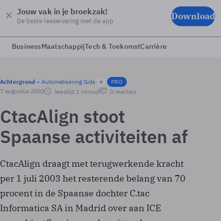
Jouw vak in je broekzak!
Download
De beste leeservaring met de app
Business
Maatschappij
Tech & Toekomst
Carrière
Achtergrond
Automatisering Gids
PRO
7 augustus 2003
leestijd 1 minuut
0 reacties
CtacAlign stoot
Spaanse activiteiten af
CtacAlign draagt met terugwerkende kracht
per 1 juli 2003 het resterende belang van 70
procent in de Spaanse dochter C.tac
Informatica SA in Madrid over aan ICE