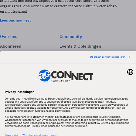
laten zien hoe tech elk aspect van ons leven verandert, van onze
organisaties, ons werk en onze carrière tot onze cultuur, wetenschap
en maatschappij.
Lees ons manifest >
Over ons
Community
Abonneren
Events & Opleidingen
Adverteren
Nieuwsbrieven
Contact
Vacatures
Colofon
Whitepapers
Onze app
Privacyinstellingen
Volg ons
Redactionele partner